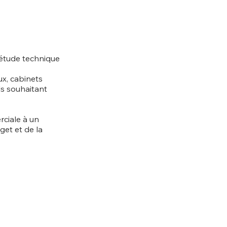
l’étude technique
x, cabinets
ls souhaitant
ciale à un
get et de la