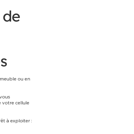
 de
s
immeuble ou en
vous
otre cellule
t à exploiter :