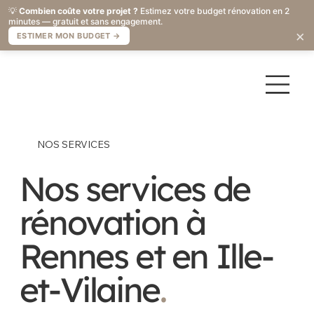
💡
Combien coûte votre projet ?
Estimez votre budget rénovation en 2
minutes — gratuit et sans engagement.
×
ESTIMER MON BUDGET →
NOS SERVICES
Nos services de
rénovation à
Rennes et en Ille-
et-Vilaine
.