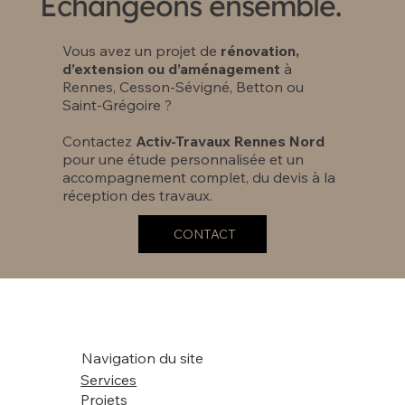
Échangeons ensemble.
Vous avez un projet de
rénovation,
d’extension ou d’aménagement
à
Rennes, Cesson-Sévigné, Betton ou
Saint-Grégoire ?
Contactez
Activ-Travaux Rennes Nord
pour une étude personnalisée et un
accompagnement complet, du devis à la
réception des travaux.
CONTACT
Navigation du site
Services
Projets